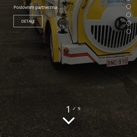
Poslovnim partnerima . . .
DETALJI
1
/
9