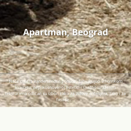
Apartman, Beograd
Naše cigle iz Vandersenden ponude, zahvaljujući vrhunskom
kvalitetu, neprikosnovenoj estetici i snažno izraženim
teksturama odličan su izbor, kako za zidove enterijera, tako i za
fasade . . .
GROUP
Apartman
Douro
Lokacije
Naše cigle iz Vandersenden ponude, zahvaljujući